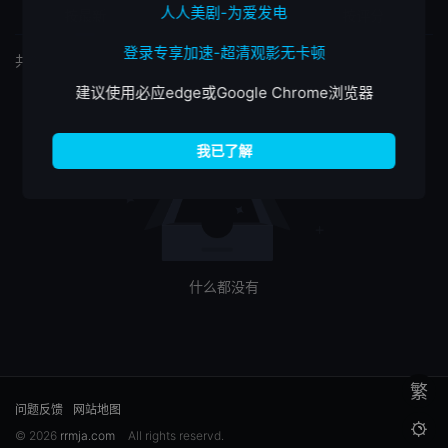
人人美剧-为爱发电
按最新
按最热
按评分
登录专享加速-超清观影无卡顿
共
0
个筛选结果
建议使用必应edge或Google Chrome浏览器
什么都没有
繁
问题反馈
网站地图

© 2026
rrmja.com
All rights reservd.