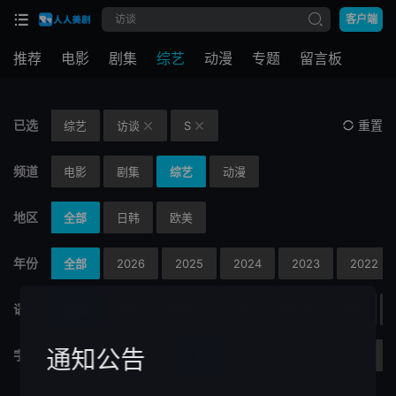
客户端
推荐
电影
剧集
综艺
动漫
专题
留言板
已选
重置
综艺
访谈
S


频道
电影
剧集
综艺
动漫
地区
全部
日韩
欧美
年份
全部
2026
2025
2024
2023
2022
语言
全部
国语
英语
粤语
闽南语
韩语
通知公告
字母
N
O
P
Q
R
S
T
U
V
W
X