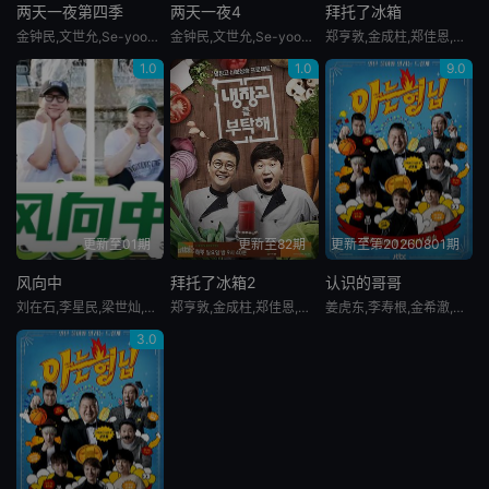
两天一夜第四季
两天一夜4
拜托了冰箱
金钟民,文世允,Se-yoon,Moon,延政勋,金宣虎
金钟民,文世允,Se-yoon,Moon,延政勋,金宣虎
郑亨敦,金成柱,郑佳恩,花耀飞,洪锡天,金风,安贞焕,李元日,李连福,崔贤锡,Sam,Kim,郑浩英,朴俊雨,米卡尔,李灿伍
1.0
1.0
9.0
更新至01期
更新至82期
更新至第20260801期
风向中
拜托了冰箱2
认识的哥哥
刘在石,李星民,梁世灿,池石镇
郑亨敦,金成柱,郑佳恩,花耀飞,洪锡天,金风,安贞焕,李元日,李连福,崔贤锡,Sam,Kim,郑浩英,朴俊雨,米卡尔,李灿伍
姜虎东,李寿根,金希澈,徐章勋,金永哲,金世晃,黄致列,闵京勋,李相旼,张圣圭
3.0