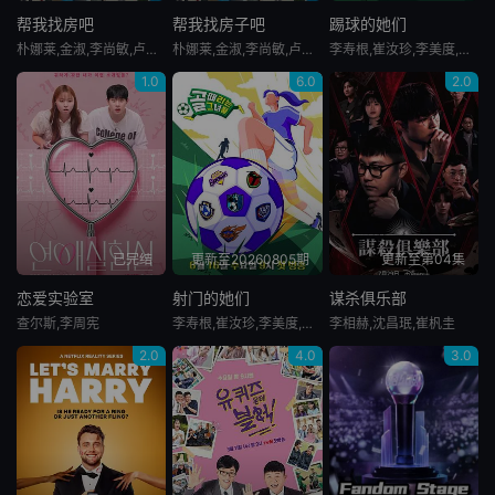
帮我找房吧
帮我找房子吧
踢球的她们
朴娜莱,金淑,李尚敏,卢洪哲,洪真庆,黄光熙
朴娜莱,金淑,李尚敏,卢洪哲,洪真庆,黄光熙
李寿根,崔汝珍,李美度,金才禾,张真熙,郑慧仁,池易洙,이영표,한채아,심하은,명서현,양은지,남현희,박승희,이성미,신봉선,이경실,조혜련
1.0
6.0
2.0
已完结
更新至20260805期
更新至第04集
恋爱实验室
射门的她们
谋杀俱乐部
查尔斯,李周宪
李寿根,崔汝珍,李美度,金才禾,张真熙,郑慧仁,池易洙,이영표,한채아,심하은,명서현,양은지,남현희,박승희,이성미,신봉선,이경실,조혜련
李相赫,沈昌珉,崔杋圭
2.0
4.0
3.0