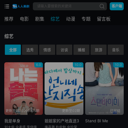
客户端
推荐
电影
剧集
综艺
动漫
专题
留言板
综艺
全部
选秀
情感
访谈
播报
旅游
音乐
6.0
10.0
10.0
更新至第20260805期
更新至02期
已完结
我是单身
姐姐家的产地直送3
Stand BI Me
刘大俊,全孝盛,李伊庚,宋海娜
廉晶雅,朴俊勉,金珍荣