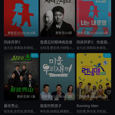
更新至20260804期
更新至04期
更新至第20260804期
同床异梦2
我遇见的精神病态者
同床异梦2：你是我的命运
金九拉,徐章勋,秋瓷炫,于晓光
全炫茂,曺圭贤,许龄智,nucksal
金九拉,徐章勋,秋瓷炫,于晓光
8.0
4.0
3.0
更新至第11集
更新至第20260802期
更新至20260802期
最优秀山
我家的熊孩子
Running Man
张东民,俞世润,梁世炯,许卿焕,Boom
申东烨,徐章勋,韩惠轸,金建模
刘在锡,李光洙,河东勋,金钟国,池石镇,宋智孝,姜熙建,全昭旻,梁世灿,池艺恩