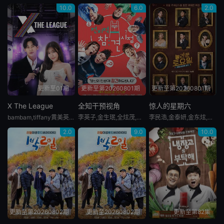
10.0
6.0
2.0
更新至01期
更新至第20260801期
更新至第20260801期
X The League
全知干预视角
惊人的星期六
bambam,tiffany黄美英,xtheleague
李英子,金生珉,全炫茂,宋恩伊,梁世亨,洪真英,柳炳宰
李民浩,金泰妍,金东炫,表志勋,李俊永,禹智皓,申东烨,李惠利,郑韩海,朴娜莱,金起范,文世允,崔杋圭,崔然竣,金玟莹,南侑廷,凑崎纱夏,金多贤,朴志效,林娜琏,孙彩瑛,平井桃,崔伞,郑友荣
2.0
9.0
10.0
更新至第20260802期
更新至20260802期
更新至第82集