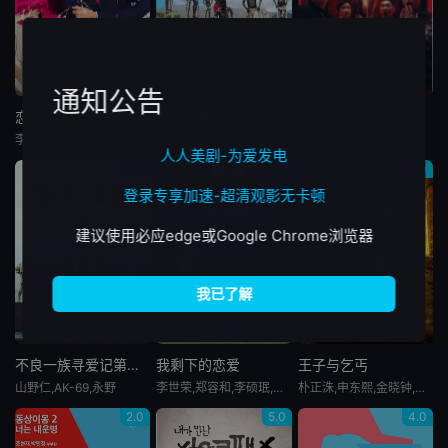
更新至07期
更新至第09集
更新至07期
通知公告
恋爱战争
伟大的导游3
深夜怪谈会第六季
李孝利,徐章勋,金希澈
全昭旻,崔丹尼尔,李茂真,金大浩,朴明秀
金九拉,金淑,金浩英
人人美剧-为爱发电
9.0
4.0
8.0
登录专享加速-超清观影无卡顿
建议使用必应edge或Google Chrome浏览器
更新至04期
更新至第01集
更新至02期
不良一族寻爱记第二季
我剩下的恋爱
王子与乞丐
山野仁,AK-69,永野
李世荣,郑容和,李硕珉,崔叡娜
朴正洙,申东熙,金晓钟,徐英浩,金曜汉,朴志晟
2.0
5.0
4.0