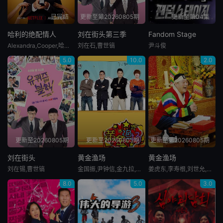
已完结
更新至第20260805期
更新至第04集
哈利的绝配情人
刘在街头第三季
Fandom Stage
Alexandra,Cooper,哈利·乔西
刘在石,曹世镐
尹斗俊
5.0
10.0
2.0
更新至20260805期
更新至20260805期
更新至第20260805期
刘在街头
黄金渔场
黄金渔场
刘在锡,曹世镐
金国振,尹钟信,金九拉,曹圭贤,梁俊日
姜虎东,李寿根,刘世允,黄光熙
8.0
5.0
3.0