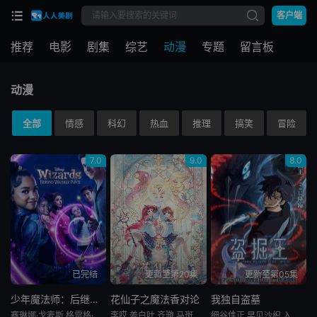
客户端
推荐
电影
剧集
综艺
动漫
专题
留言板
动漫
全部
情感
科幻
热血
推理
搞笑
冒险
7.0
9.0
8.0
已完结
更新至第20集
更新至第05集
少年魔法师：后继者第三季
花仙子之魔法香对论
我独自盗墓
赛琳娜·戈麦斯,格雷格·萨克因
李哎,姜白叶,齐璇,马斑马,江时暖,颜辉,叮当,司小幽,江月,萧秋子,黎筱濛,戈昕宇,黄玮,小连杀,任景行,刘渕,李沈倩,张啸雨,崔轶辰,王辅平,吴童,斯诺,王世旸
细谷佳正,早见沙织,入野自由,诹访部顺一