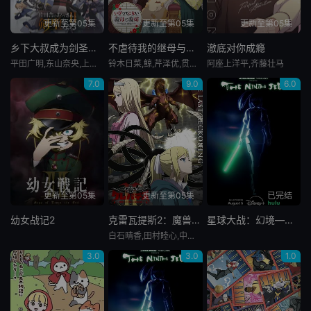
更新至第05集
更新至第05集
更新至第05集
乡下大叔成为剑圣第二季
不虐待我的继母与继姐
澈底对你成瘾
平田广明,东山奈央,上田瞳,广濑有纪,矢野妃菜喜,仲田亚里沙,斋藤千和,石川界人,内田直哉
铃木日菜,鲸,芹泽优,贯井柚佳,麦穗杏菜,根本京里,内山夕实,市道真央
阿座上洋平,齐藤壮马
7.0
9.0
6.0
更新至第05集
更新至第05集
已完结
幼女战记2
克雷瓦提斯2：魔兽之王与虚伪的勇者传承
星球大战：幻境—第九个绝地武士
白石晴香,田村睦心,中村悠一,黑田崇矢,潘惠美,杉田智和,会泽纱弥,黑泽朋世,关智一,梅田修一朗,菊池由莉奈,橘龙丸,铃木崚汰,峰田大梦,久野美咲,西山宏太朗,关根明良,佐野史郎
3.0
3.0
1.0