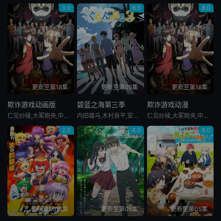
3.0
6.0
8.0
更新至第18集
更新至第05集
更新至第18集
欺诈游戏动画版
碧蓝之海第三季
欺诈游戏动漫
仁见纱绫,大冢刚央,中谷一博,飞田展男,上田燿司
内田雄马,木村良平,安元洋贵,小西克幸,安济知佳,内田真礼,行成桃姬,阿澄佳奈,山根绮,江口拓也,榎木淳弥,花江夏树,罗伯特·沃特曼,福山润,诸星堇,青山吉能,川田绅司,水树奈奈,市道真央,大原沙耶香,濑户麻沙美,洲崎绫
仁见纱绫,大冢刚央,中谷一博,飞田展男,上田燿司
2.0
4.0
8.0
更新至第05集
更新至第05集
更新至第05集