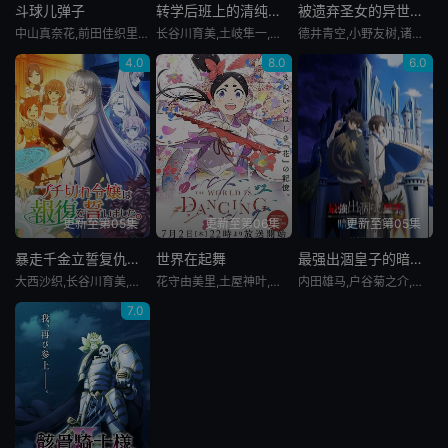
斗球儿弹子
转学后班上的清纯可爱美少女，竟是小时候玩在一起的哥儿们
被遗弃圣女的异世界美食之旅用隐藏技能召唤了露营车
中山真奈花,前田佳织里,关根明良,大地叶,筱原侑,上坂堇,中村栞奈,若井友希,井口裕香,橘杏咲,长谷川玲奈,仁见纱绫,伊藤彩沙,寺泽百花,明坂聪美,弘松芹香,冲佳苗,花咲心优,大森日雅,朝日奈丸佳,武田罗梨沙多胡,菲鲁兹·蓝,三日尻望,伊濑茉莉也,井上麻里奈,小坂井祐莉绘,井泽诗织,林梨花,藤寺美德,石井未纱,日高范子,小西克幸,稻田彻
长谷川育美,土岐隼一,花井美春,春濑夏美,和泉风花,中村源太
德井青空,小野友树,诸星堇,立花慎之介,千叶翔也,本渡枫,田村由香里,山本兼平
4.0
8.0
6.0
更新至第05集
更新至第06集
更新至第05集
暴走千金立誓复仇。～用魔导书之力碾碎祖国～
世界在起舞
最强出涸皇子的暗跃帝位争夺
大西沙织,长谷川育美,小仓唯,上原步美,芹泽优,石上静香,阿座上洋平,水中雅章,高野麻里佳
花守由美里,土屋神叶,内田真礼,朴璐美,樱井孝宏,Takahiro,Sakurai,小西克幸,Katsuyuki,Konishi,飞田展男,能登麻美子,Mamiko,Noto,水濑祈,Inori,Minase,石谷春贵,瀬戸芭月
内田雄马,户谷菊之介,石见舞菜香,内田真礼,本渡枫,井上和彦,田丸笃志,竹内良太,斋贺光希,松冈祯丞,桑原由气,茅野爱衣,田中正彦
7.0