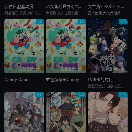
我独自盗墓动漫
乙女游戏世界对路人角色很不友好第二季
女主角？圣女？不，我是杂役女仆（自豪）！
细谷佳正,早见沙织,入野自由,诹访部顺一
大冢刚央,市之濑加那,菲鲁兹·蓝,石田彰,佐仓绫音,铃村健一,鸟海浩辅,立花慎之介,游佐浩二,桧山修之,竹内顺子,大原沙耶香,雨宫天,小仓唯,宇垣秀成,黑田崇矢
宫本侑芽,大久保瑠美,日笠阳子,天崎滉平,小野友树,堀江瞬,仲村宗悟
1.0
1.0
5.0
更新至第17集
更新至第17集
更新至第07集
Candy Caries
蛀在糖糖里Candy Caries
LV999的村民
猪股慧士,东山奈央,江头宏哉,岛崎信长,石见舞菜香,古贺葵,Lynn,梅原裕一郎
6.0
4.0
3.0