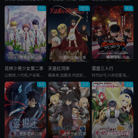
7.0
10.0
4.0
更新至第07集
更新至第05集
更新至第05集
花样少男少女第二季
天是红河岸
雷霆三人行
山根绮,八代拓,户谷菊之介,梅原裕一郎,福山润,川岛零士,内山昂辉,驹田航,古屋亚南,日野聪,水中雅章,榎木淳弥,子安武人
橘美来,加藤涉,内田彩,千叶翔也,前野智昭,游佐浩二,大野智敬,青木志贵,川井田夏海,松冈美里,石谷春贵,榎木淳弥,神尾晋一郎,鸟海浩辅,七海弘希
铃代纱弓,川井田夏海,秋山绘理,蜜蜂穗香
9.0
2.0
2.0
更新至第05集
更新至第05集
更新至第07集