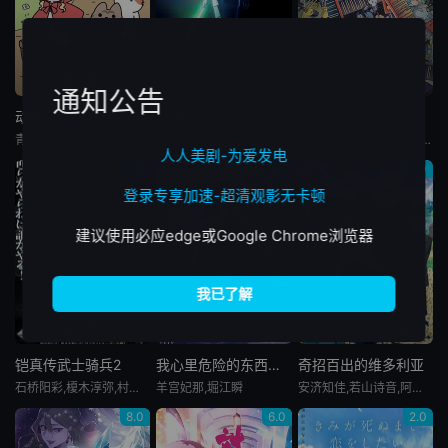
更新至第43集
已完结
更新至第08集
通知公告
动起来！从前有只猫
星球大战：幻境 — 第九个绝地武士
X战警97第二季
青山吉能,下野纮,植田佳奈,宫本佳那子
乔治·布扎,雷·蔡斯,霍莉·周,卡尔·J·杜德,詹妮弗·黑尔,JP·卡利亚赫,罗斯·马昆德,艾莉森·西莉-史密斯,马修·沃特森,伦诺·赞恩,迈克尔·约翰斯顿
人人美剧-为爱发电
1.0
2.0
7.0
登录专享加速-超清观影无卡顿
建议使用必应edge或Google Chrome浏览器
更新至第05集
HD中字
更新至第05集
铠真传武士骑兵2
我心里危险的东西剧场版
奇招百出的维多利亚
石桥阳彩,榎木淳弥,村濑步,武内骏辅,熊谷健太郎,增田俊树,木下纱华,Lynn,下野纮,草尾毅,野岛裕史,置鲇龙太郎,佐佐木望,西村朋纮,小西克幸,佐藤拓也,鸟海浩辅,寺岛拓笃,杉田智和,天崎滉平,铃村健一,泽城千春,竹内良太,远藤大智,熊谷俊辉,坂本真绫,子安武人,前野智昭,远藤绫,白熊宽嗣
羊宫妃那,堀江瞬
安济知佳,若山诗音,阿座上洋平,小野大辅,潘惠美,古川慎,逢坂良太,小野贤章,野岛健儿,秋保佐永子,家中宏
8.0
6.0
2.0