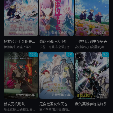
更新至第05集
更新至第05集
更新至第05集
拯救替身千金的是冷酷无情冰之王子的爱
感谢对战～大小姐才不玩格斗游戏～
与你相恋到生命尽头
伊藤美来,阿座上洋平,青木瑠璃子,日笠阳子,市之濑加那,千叶翔也,青山穰,石黑史刚,吉川幸宏,前川凉子,奈波果林,义村优
长谷川育美,市之濑加那,千本木彩花,下地紫野
高桥李依,日高里菜,濑户麻沙美,石川由依,内山夕实,茅野爱衣
10.0
5.0
5.0
更新至第05集
更新至第06集
已完结
新攻壳机动队
无自觉圣女今天也无意识地释放力量
我的英雄学院最终季
坂本真绫,山路和弘,安元洋贵,中村悠一
高桥李依,古川慎,白石晴香,土岐隼一,田丸笃志,冈本信彦,宫本充,鸟海浩辅,集贝花,东地宏树,大原沙耶香