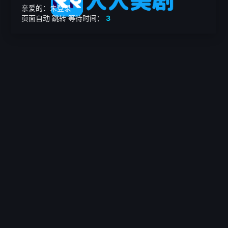
亲爱的：未登录
页面自动
跳转
等待时间：
3
繁

电影
美剧
日韩剧
我的