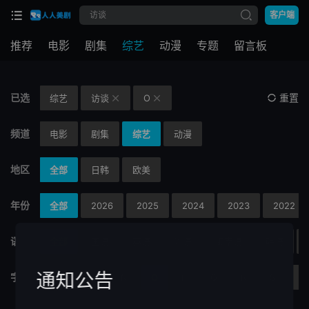
客户端
推荐
电影
剧集
综艺
动漫
专题
留言板
已选
重置
综艺
访谈
O


频道
电影
剧集
综艺
动漫
地区
全部
日韩
欧美
年份
全部
2026
2025
2024
2023
2022
语言
全部
国语
英语
粤语
闽南语
韩语
通知公告
字母
J
K
L
M
N
O
P
Q
R
S
T