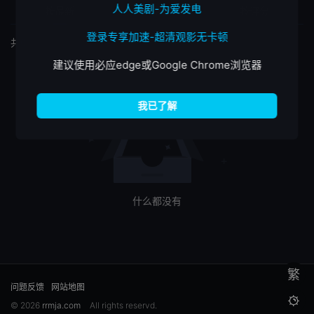
人人美剧-为爱发电
按最新
按最热
按评分
登录专享加速-超清观影无卡顿
共
0
个筛选结果
建议使用必应edge或Google Chrome浏览器
什么都没有
繁
问题反馈
网站地图

© 2026
rrmja.com
All rights reservd.