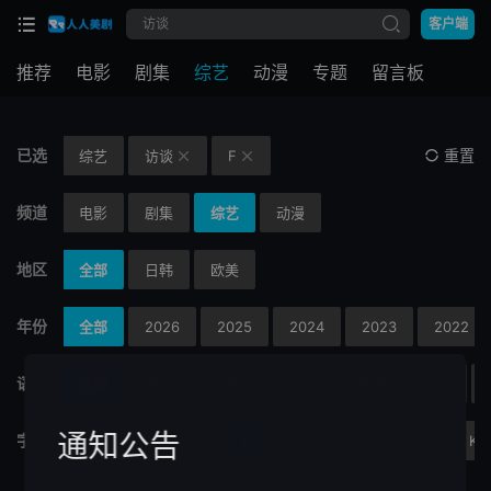
客户端
推荐
电影
剧集
综艺
动漫
专题
留言板
已选
重置
综艺
访谈
F


频道
电影
剧集
综艺
动漫
地区
全部
日韩
欧美
年份
全部
2026
2025
2024
2023
2022
语言
全部
国语
英语
粤语
闽南语
韩语
通知公告
字母
A
B
C
D
E
F
G
H
I
J
K