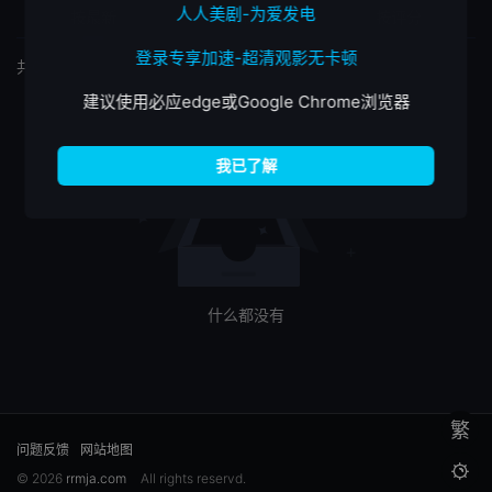
人人美剧-为爱发电
按最新
按最热
按评分
登录专享加速-超清观影无卡顿
共
0
个筛选结果
建议使用必应edge或Google Chrome浏览器
什么都没有
繁
问题反馈
网站地图

© 2026
rrmja.com
All rights reservd.