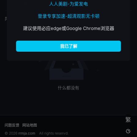
人人美剧-为爱发电
按最新
按最热
按评分
登录专享加速-超清观影无卡顿
共
0
个筛选结果
建议使用必应edge或Google Chrome浏览器
什么都没有
繁
问题反馈
网站地图

© 2026
rrmja.com
All rights reservd.