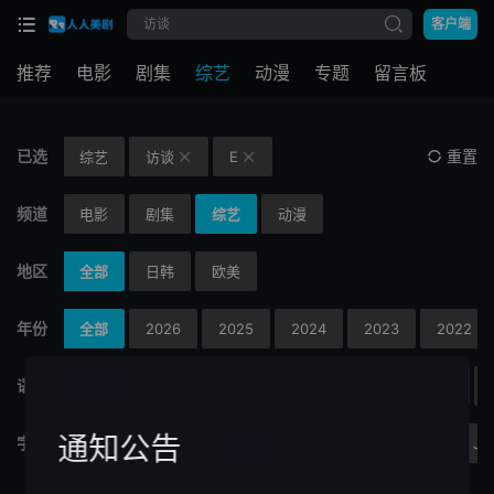
客户端
推荐
电影
剧集
综艺
动漫
专题
留言板
已选
重置
综艺
访谈
E


频道
电影
剧集
综艺
动漫
地区
全部
日韩
欧美
年份
全部
2026
2025
2024
2023
2022
语言
全部
国语
英语
粤语
闽南语
韩语
通知公告
字母
全部
A
B
C
D
E
F
G
H
I
J