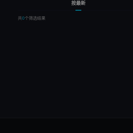
按最新
共
0
个筛选结果