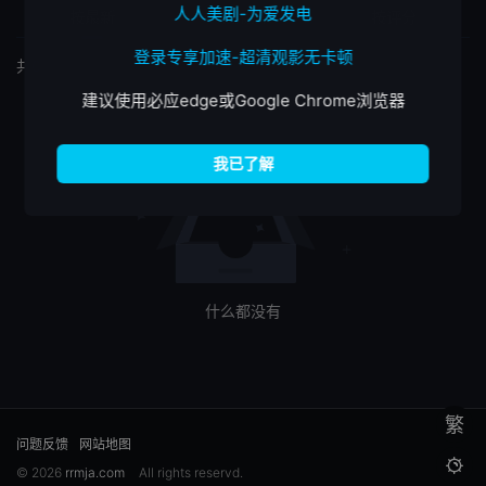
人人美剧-为爱发电
按最新
按最热
按评分
登录专享加速-超清观影无卡顿
共
0
个筛选结果
建议使用必应edge或Google Chrome浏览器
什么都没有
繁
问题反馈
网站地图

© 2026
rrmja.com
All rights reservd.