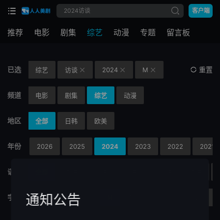
客户端
推荐
电影
剧集
综艺
动漫
专题
留言板
已选
重置
综艺
访谈
2024
M



频道
电影
剧集
综艺
动漫
地区
全部
日韩
欧美
年份
全部
2026
2025
2024
2023
2022
2021
语言
全部
国语
英语
粤语
闽南语
韩语
通知公告
字母
H
I
J
K
L
M
N
O
P
Q
R