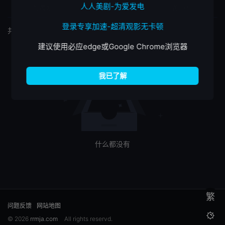
人人美剧-为爱发电
按最新
按最热
按评分
登录专享加速-超清观影无卡顿
共
0
个筛选结果
建议使用必应edge或Google Chrome浏览器
什么都没有
繁
问题反馈
网站地图

© 2026
rrmja.com
All rights reservd.