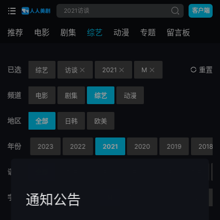
客户端
推荐
电影
剧集
综艺
动漫
专题
留言板
已选
重置
综艺
访谈
2021
M



频道
电影
剧集
综艺
动漫
地区
全部
日韩
欧美
年份
2024
2023
2022
2021
2020
2019
2018
语言
全部
国语
英语
粤语
闽南语
韩语
通知公告
字母
H
I
J
K
L
M
N
O
P
Q
R