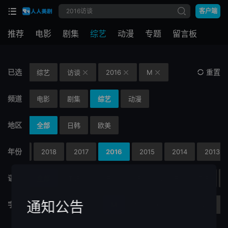
客户端
推荐
电影
剧集
综艺
动漫
专题
留言板
已选
重置
综艺
访谈
2016
M



频道
电影
剧集
综艺
动漫
地区
全部
日韩
欧美
年份
2019
2018
2017
2016
2015
2014
2013
语言
全部
国语
英语
粤语
闽南语
韩语
通知公告
字母
H
I
J
K
L
M
N
O
P
Q
R