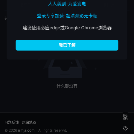
人人美剧-为爱发电
按最新
按最热
按评分
登录专享加速-超清观影无卡顿
共
0
个筛选结果
建议使用必应edge或Google Chrome浏览器
什么都没有
繁
问题反馈
网站地图

© 2026
rrmja.com
All rights reservd.