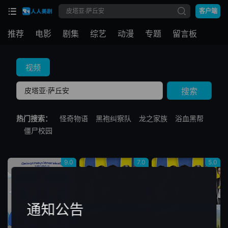
客户端
推荐
电影
剧集
综艺
动漫
专题
留言板
视频
搜索
热门搜索：
怪奇物语
黑袍纠察队
龙之家族
浴血黑帮
僵尸校园
9.0
7.0
5.0
通知公告