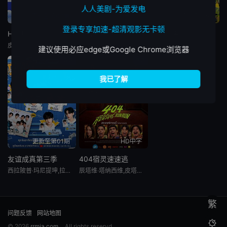
人人美剧-为爱发电
更新至第04集
已完结
更新至02期
登录专享加速-超清观影无卡顿
HOUSE31
泰版跑男
泰版跑男
皮塔亚·萨丘安,坎塔蓬·晋达塔维彭
罗杰夫,查瓦林·佩德皮里亚旺,李永钦,皮塔亚·萨丘安,塔湾·维弘可塔纳,瓦伦托恩·帕奥尼尔,平贲·帕尼同通隆,DJPuaek
罗杰夫,查瓦林·佩德皮里亚旺,李永钦,皮塔亚·萨丘安,塔湾·维弘可塔纳,瓦伦托恩·帕奥尼尔,平贲·帕尼同通隆,DJPuaek
建议使用必应edge或Google Chrome浏览器
3.0
9.0
更新至第01期
HD中字
友谊成真第三季
404宿灵速速逃
西拉陂普·玛尼提坤,拉德查彭·冯皮尼缇,塔那克利·奇安淳亚,甘·克里查纳潘,萨澜·鲁杰耶拉塔纳福拉潘,拉查蓬·阿诺玛契提,皮塔亚·萨丘安,Kim,Pongsaton,Sittipan,Por,Suppakarn,Jirachotikul,Patji,Jirachart,Buspavanich,Auau,Thanaphum,Sestasittikul,Save,Worapong,Walor,塔努钦·蟾考-阿蒙,TeeTee,Wanpichit,Nimitparkpoom,Ryujin,Tinnapat,Tu
辰塔维·塔纳西维,皮塔亚·萨丘安
繁
问题反馈
网站地图

© 2026
rrmja.com
All rights reservd.