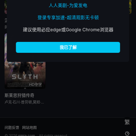
人人美剧-为爱发电
已完结
已完结
更新至02期
登录专享加速-超清观影无卡顿
沉醉花香
泰版跑男
泰版跑男
萨特雅克尔·查拉德,平贲·帕尼同通隆,金那坡普·帕特拉纳善迪,阿玛霖·妮缇布恩,佩奇·博兰,Obey,Punnavich,Sirikiatvanit,Iang,Sawanee,Utoomma
罗杰夫,查瓦林·佩德皮里亚旺,李永钦,皮塔亚·萨丘安,塔湾·维弘可塔纳,瓦伦托恩·帕奥尼尔,平贲·帕尼同通隆,DJPuaek
罗杰夫,查瓦林·佩德皮里亚旺,李永钦,皮塔亚·萨丘安,塔湾·维弘可塔纳,瓦伦托恩·帕奥尼尔,平贲·帕尼同通隆,DJPuaek
建议使用必应edge或Google Chrome浏览器
8.0
HD中字
斯莱思狩猎传奇
卢克·石川·普劳顿,莫妲·娜琳叻,平贲·帕尼同通隆,苏帕奇娅·苏拜仁,帕塔帕斯特·那·颂卡,克里查纳鹏·宋同查查维,Antoine,Pinto,帕苏特·邦亚,Jeffrey,Conrad,Colombres
繁
问题反馈
网站地图

© 2026
rrmja.com
All rights reservd.