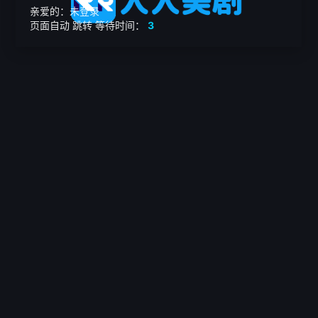
亲爱的：未登录
页面自动
跳转
等待时间：
3
繁

电影
美剧
日韩剧
我的