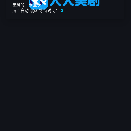
亲爱的：未登录
页面自动
跳转
等待时间：
3
繁

电影
美剧
日韩剧
我的