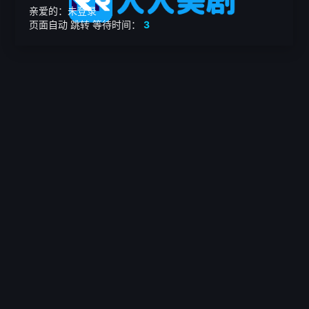
亲爱的：未登录
页面自动
跳转
等待时间：
3
繁

电影
美剧
日韩剧
我的