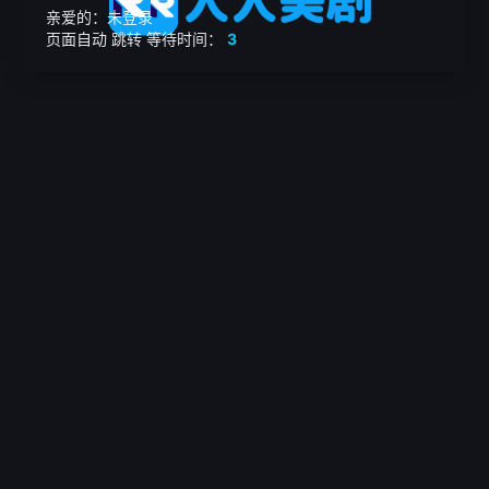
亲爱的：未登录
页面自动
跳转
等待时间：
3
繁

电影
美剧
日韩剧
我的