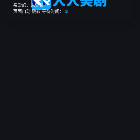
亲爱的：未登录
页面自动
跳转
等待时间：
3
繁

电影
美剧
日韩剧
我的