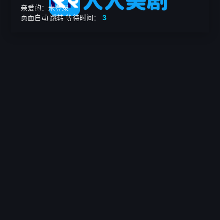
亲爱的：未登录
页面自动
跳转
等待时间：
3
繁

电影
美剧
日韩剧
我的