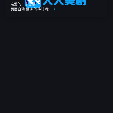
亲爱的：未登录
页面自动
跳转
等待时间：
3
繁

电影
美剧
日韩剧
我的