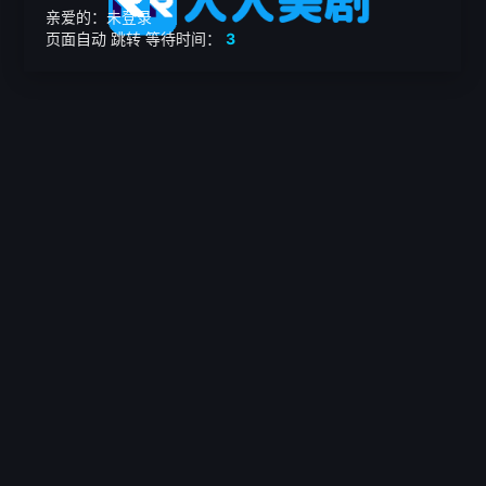
亲爱的：未登录
页面自动
跳转
等待时间：
3
繁

电影
美剧
日韩剧
我的