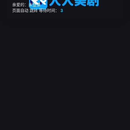
亲爱的：未登录
页面自动
跳转
等待时间：
3
繁

电影
美剧
日韩剧
我的