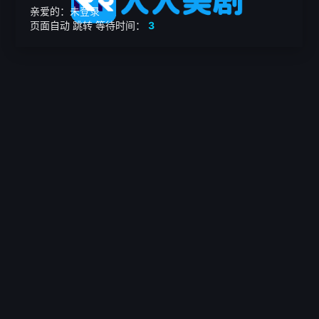
亲爱的：未登录
页面自动
跳转
等待时间：
3
繁

电影
美剧
日韩剧
我的