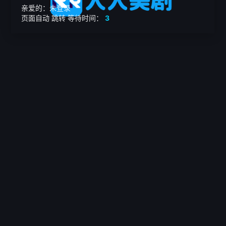
亲爱的：未登录
页面自动
跳转
等待时间：
3
繁

电影
美剧
日韩剧
我的