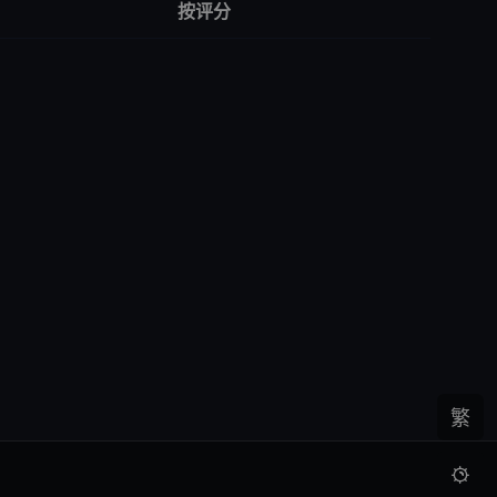
按评分
繁
