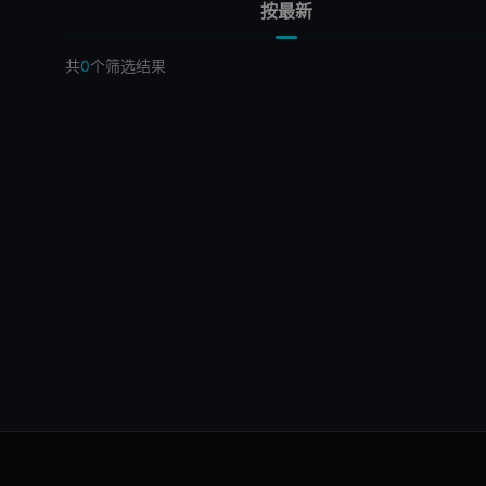
按最新
共
0
个筛选结果