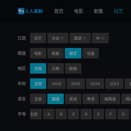
首页
电影
剧集
综艺
已选
综艺
访谈
国语
M



频道
电影
剧集
综艺
动漫
地区
全部
日韩
欧美
年份
全部
2026
2025
2024
2023
语言
全部
国语
英语
粤语
闽南语
韩
字母
全部
A
B
C
D
E
F
G