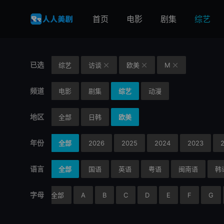
首页
电影
剧集
综艺
已选
综艺
访谈
欧美
M



频道
电影
剧集
综艺
动漫
地区
全部
日韩
欧美
年份
全部
2026
2025
2024
2023
语言
全部
国语
英语
粤语
闽南语
韩
字母
全部
A
B
C
D
E
F
G