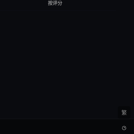
按评分
繁
