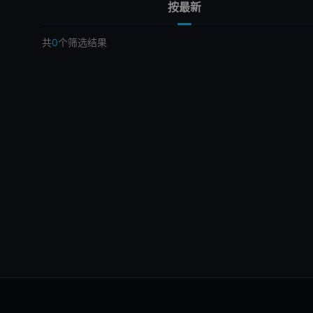
按最新
共
0
个筛选结果